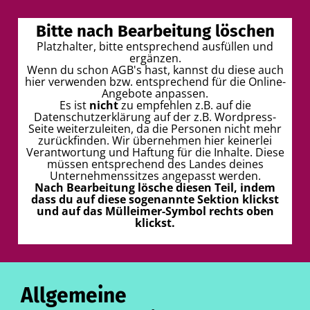
Bitte nach Bearbeitung löschen
I
Platzhalter, bitte entsprechend ausfüllen und
ergänzen.
Wenn du schon AGB's hast, kannst du diese auch
t
hier verwenden bzw. entsprechend für die Online-
r
Angebote anpassen.
Es ist
nicht
zu empfehlen z.B. auf die
Datenschutzerklärung auf der z.B. Wordpress-
Seite weiterzuleiten, da die Personen nicht mehr
zurückfinden. Wir übernehmen hier keinerlei
Verantwortung und Haftung für die Inhalte. Diese
müssen entsprechend des Landes deines
Unternehmenssitzes angepasst werden.
t
Nach Bearbeitung lösche diesen Teil, indem
dass du auf diese sogenannte Sektion klickst
und auf das Mülleimer-Symbol rechts oben
klickst.
k
Allgemeine