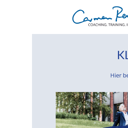
K
Hier b