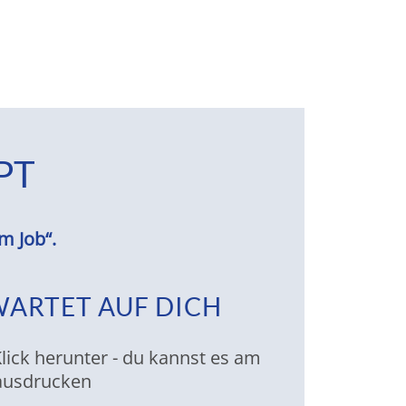
PT
im Job“.
WARTET AUF DICH
lick herunter - du kannst es am
 ausdrucken