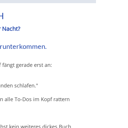
H
r Nacht?
ht runterkommen.
f fängt gerade erst an:
unden schlafen."
n alle To-Dos im Kopf rattern
hst kein weiteres dickes Buch,