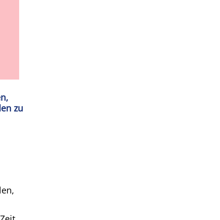
en,
den zu
len,
Zeit