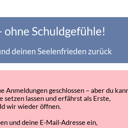
- ohne Schuldgefühle!
 und deinen Seelenfrieden zurück
neue Anmeldungen geschlossen – aber du kan
e setzen lassen und erfährst als Erste,
ld wir wieder öffnen.
n und deine E-Mail-Adresse ein,