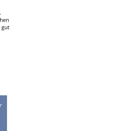
.
chen
 gut
r